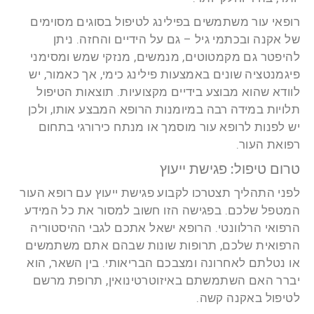
רופאי עור משתמשים בפילינג לטיפול בסוגים מסוימים
של אקנה ובכתמי גיל – גם על הידיים והחזה. ניתן
להיפטר גם מקמטוטים, מנמשים, מנזקי שמש ומסימני
פיגמנטציה שונים באמצעות פילינג כימי, אך כאמור, יש
לוודא שהוא מבוצע בידיים מקצועיות. תוצאות הטיפול
תלויות במידה רבה במיומנות הרופא המבצע אותו, ולכן
יש לפנות לרופא עור מוסמך או מנתח כירורגי בתחום
רפואת העור.
טרום טיפול: פגישת ייעוץ
לפני התהליך תצטרכו לקבוע פגישת ייעוץ עם רופא העור
המטפל שלכם. בפגישה הזו חשוב למסור את כל המידע
הרפואי הרלוונטי. הרופא ישאל אתכם לגבי ההיסטוריה
הרפואית שלכם, תרופות שונות שבהם אתם משתמשים
או נטלתם לאחרונה ומצבכם הבריאותי. בין השאר, הוא
יברר האם השתמשתם באיזוטרטינואין, תרופת מרשם
לטיפול באקנה קשה.