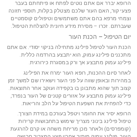
הרופא יברר אם אתם נוטים לפתח או פיתחתם בעבר
פצעי קור, האם העור שלכם מצטלק בקלות, תוספי תזונה
וצמחי מרפא בהם אתם משתמשים וטיפולים קוסמטיים
שעברתם. זכרו – מסירת מידע חיונית להצלחת הטיפול.
יום הטיפול – הכנת העור
הכנת העור לטיפול פילינג מתחילה בניקוי יסודי. אם אתם
מתכננים פילינג עמוק, הוא יתבצע בהרדמה כללית.
פילינג עמוק מתבצע אך ורק במסגרת כירורגית.
לאחר סיום ההכנות, רופא העור ימרח את הפילינג
במהירות ובאופן שווה על פני העור וישאירו שם למשך זמן
קצוב תוך שהוא מתבונן בו בקפידה ועוקב אחר התוצאות.
פילינג עמוק מתבצע על אזורים קטנים של העור בנפרד,
כדי להפחית את השפעת הטיפול על הלב והריאות.
הרופא יסיר את החומר ויטפל בעורכם במידת הצורך.
טיפול פילינג בינוני מצריך שימוש בתחבושות קרירות
(קומפרסים) ולאחר מכן מריחת משחה או קרם להרגעת
העור. פילינג עמוק מותיר אחריו פצע המצריך חבישה