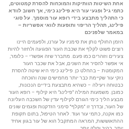
אחת השיטות הוותיקות והמוכחות להסרת קמטוטים,
כתמי גיל ופגעי עור היא פילינג כימי, אך חשוב לוודא
כי התהליך מתבצע בידי רופא עור מוסמך. על סוגי
פילינג, תהליך הריפוי ותופעות לוואי אפשריות –
במאמר שלפניכם
הזמן החולף נותן את סימניו על עורנו, ולפעמים היינו
רוצים פשוט לקלף את שכבת העור הפגועה ולחזור להיות
צעירים וזוהרים כמו פעם. מתברר שזה אפשרי – כלומר,
אי אפשר להסיר את השנים, אבל את שכבר העור
המקומטת – בהחלט כן. פילינג כימי היא שיטה להסרת
נזקי עור שקיימת כבר יותר מחמישים שנה והוכחה
כבטוחה ויעילה – כשהיא מתבצעת בידיים הנכונות,
כמובן. משמעות המילה "פילינג" היא קילוף – רופא העור
מבצע הליך כימי הגורם לקילוף עדין של השכבה העליונה
של העור, ובדרך זו "מקלף" סימני הזדקנות ופגמים שונים
כמו אקנה, כתמי עור ועוד. לאחר הטיפול, בתום תקופת
ההתאוששות, המראה המתקבל הוא של עור בגוון אחיד
יותר, בהיר וחלק יותר.