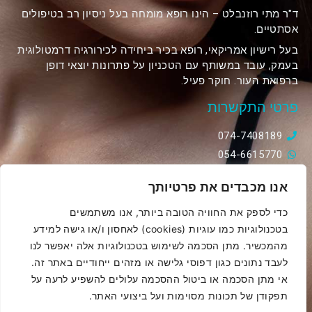
ד"ר מתי רוזנבלט – הינו רופא מומחה בעל ניסיון רב בטיפולים
אסתטיים.
בעל רישיון אמריקאי, רופא בכיר ביחידה לכירורגיה דרמטולוגית
בעמק, עובד במשותף עם הטכניון על פתרונות יוצאי דופן
ברפואת העור. חוקר פעיל.
פרטי התקשרות
074-7408189
054-6615770
matirozenblat@gmail.com
אנו מכבדים את פרטיותך
סוקולוב 46 ,קומה 12, יחידה 1201, הוד השרון
כדי לספק את החוויה הטובה ביותר, אנו משתמשים
הצהרת נגישות
בטכנולוגיות כמו עוגיות (cookies) לאחסון ו/או גישה למידע
מדיניות פרטיות
מהמכשיר. מתן הסכמה לשימוש בטכנולוגיות אלה יאפשר לנו
לעבד נתונים כגון דפוסי גלישה או מזהים ייחודיים באתר זה.
Powered & Designed by Medical Online
אי מתן הסכמה או ביטול ההסכמה עלולים להשפיע לרעה על
תפקודן של תכונות מסוימות ועל ביצועי האתר.
© 2019 All rights reserved