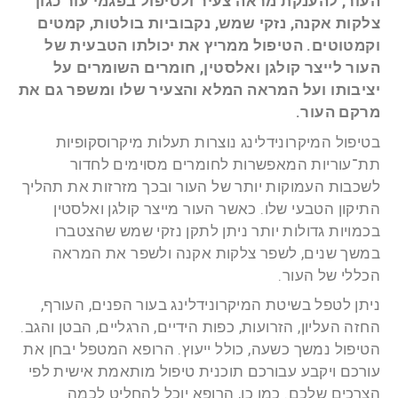
העור, להענקת מראה צעיר ולטיפול בפגמי עור כגון
צלקות אקנה, נזקי שמש, נקבוביות בולטות, קמטים
וקמטוטים. הטיפול ממריץ את יכולתו הטבעית של
העור לייצר קולגן ואלסטין, חומרים השומרים על
יציבותו ועל המראה המלא והצעיר שלו ומשפר גם את
מרקם העור.
בטיפול המיקרונידלינג נוצרות תעלות מיקרוסקופיות
תת־עוריות המאפשרות לחומרים מסוימים לחדור
לשכבות העמוקות יותר של העור ובכך מזרזות את תהליך
התיקון הטבעי שלו. כאשר העור מייצר קולגן ואלסטין
בכמויות גדולות יותר ניתן לתקן נזקי שמש שהצטברו
במשך שנים, לשפר צלקות אקנה ולשפר את המראה
הכללי של העור.
ניתן לטפל בשיטת המיקרונידלינג בעור הפנים, העורף,
החזה העליון, הזרועות, כפות הידיים, הרגליים, הבטן והגב.
הטיפול נמשך כשעה, כולל ייעוץ. הרופא המטפל יבחן את
עורכם ויקבע עבורכם תוכנית טיפול מותאמת אישית לפי
הצרכים שלכם. כמו כן, הרופא יוכל להחליט לכמה