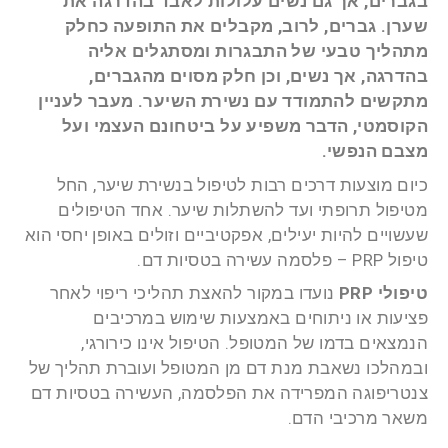
בגברים, אך גם נשים עלולות לאבד בהדרגה את
שערן. גברים, לרוב, מקבלים את התופעה כחלק
מתהליך טבעי של התבגרות ומסתגלים אליה
בהדרגה, אך נשים, וכן חלק מסוים מהגברים,
מתקשים להתמודד עם נשירת השיער. מעבר לעניין
הקוסמטי, הדבר משפיע על ביטחונם העצמי ועל
מצבם הנפשי.
כיום מוצעות דרכים רבות לטיפול בנשירת שיער, החל
מטיפול תרופתי ועד להשתלות שיער. אחד הטיפולים
שעשויים להיות יעילים, אפקטיביים וזולים באופן יחסי הוא
טיפול PRP – פלסמה עשירה בטסיות דם.
טיפולי PRP
נועדו במקור להאצת תהליכי ריפוי לאחר
פציעות או ניתוחים באמצעות שימוש במרכיבים
הנמצאים בדמו של המטופל. הטיפול אינו כירורגי,
ובמהלכו נשאבת מנת דם מן המטופל ועוברת תהליך של
צנטריפוגה המפרידה את הפלסמה, העשירה בטסיות דם
משאר מרכיבי הדם.