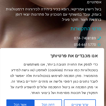
אסתטיים.
בעל רישיון אמריקאי, רופא בכיר ביחידה לכירורגיה דרמטולוגית
בעמק, עובד במשותף עם הטכניון על פתרונות יוצאי דופן
ברפואת העור. חוקר פעיל.
פרטי התקשרות
074-7408189
054-6615770
matirozenblat@gmail.com
אנו מכבדים את פרטיותך
סוקולוב 46 ,קומה 12, יחידה 1201, הוד השרון
כדי לספק את החוויה הטובה ביותר, אנו משתמשים
הצהרת נגישות
בטכנולוגיות כמו עוגיות (cookies) לאחסון ו/או גישה למידע
מדיניות פרטיות
מהמכשיר. מתן הסכמה לשימוש בטכנולוגיות אלה יאפשר לנו
לעבד נתונים כגון דפוסי גלישה או מזהים ייחודיים באתר זה.
Powered & Designed by Medical Online
אי מתן הסכמה או ביטול ההסכמה עלולים להשפיע לרעה על
תפקודן של תכונות מסוימות ועל ביצועי האתר.
© 2019 All rights reserved
ערוך שינויים
דחה הכל
אשר הכל