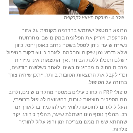
שלב 4 - הזרקת הPRP לקרקפת
הרופא המטפל ישתמש בהרדמה מקומית על אזור
הקרקפת, ויזריק את הפלזמה במקום שבו מתרחשת
נשירת שיער. ניתן לטפל בשטח נרחב באופן יחסי, כיוון
שלא נדרש זמן שיקום והחלמה. לאחר כ־60 דקות הטיפול
יושלם ותוכלו ללכת הביתה, אך התוצאות אינן מיידיות.
מרבית החולים מבחינים בשינוי לאחר כשלושה חודשים,
וכדי לקבל את התוצאות הטובות ביותר, ייתכן שיהיה צורך
בחזרה על הטיפול.
טיפולי PRP הוכחו כיעילים במספר מחקרים שונים, ולרוב
הם מספקים תוצאות טובות, בהשוואה לטיפול תרופתי,
העלול לגרום לתופעות לוואי ויש להתמיד בו לאורך זמן
רב. תהליך נוסף הינו השתלת שיער, תהליך כירורגי יקר
שההתאוששות ממנו מצריכה זמן והוא עלול להותיר
צלקות.