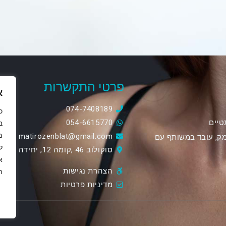
פרטי התקשרות
א
074-7408189
כ
טיים.
054-6615770
מ
matirozenblat@gmail.com
עמק, עובד במשותף עם
ל
סוקולוב 46 ,קומה 12, יחידה 1201, הוד השרון
א
הצהרת נגישות
ת
מדיניות פרטיות